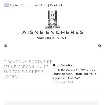
Estimation
|
Newsletter
|
Contact
E BAUDOUX, PORTAIT DE
Résultat
JEUNE GARÇON. HUILE
E BAUDOUX, Portait de
SUR TOILE SIGNÉE E -
jeune garçon. Huile sur toile
LOT 242
signée e - Lot 242
Lot n° 242