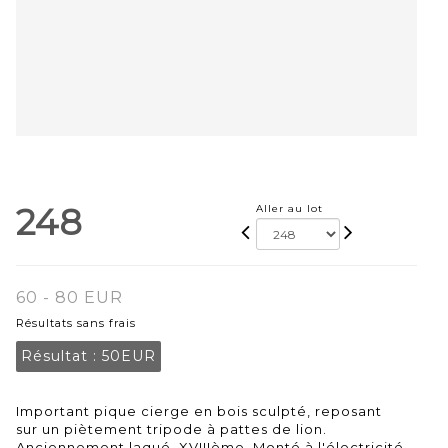
248
Aller au lot
60 - 80 EUR
Résultats sans frais
Résultat :
50EUR
Important pique cierge en bois sculpté, reposant
sur un piètement tripode à pattes de lion.
Anciennement laqué. XVIIIème. Monté à l'électricité