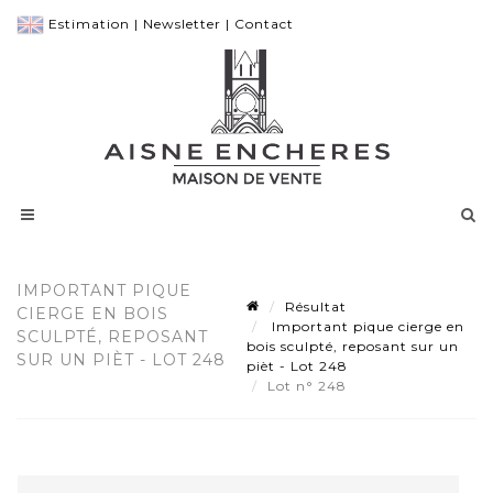
Estimation
|
Newsletter
|
Contact
IMPORTANT PIQUE
Résultat
CIERGE EN BOIS
Important pique cierge en
SCULPTÉ, REPOSANT
bois sculpté, reposant sur un
SUR UN PIÈT - LOT 248
pièt - Lot 248
Lot n° 248