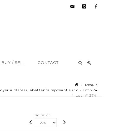
hdv@aisne-
instagram
facebook
encheres.com
BUY / SELL
CONTACT
Result
oyer à plateau abattants reposant sur q - Lot 274
Lot n° 274
Go to lot