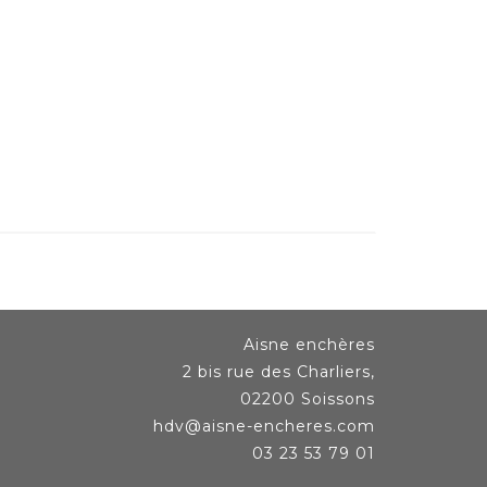
Aisne enchères
2 bis rue des Charliers,
02200 Soissons
hdv@aisne-encheres.com
03 23 53 79 01