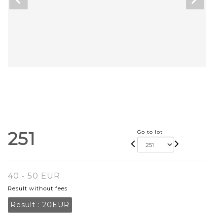
251
Go to lot
40 - 50 EUR
Result without fees
Result :
20EUR