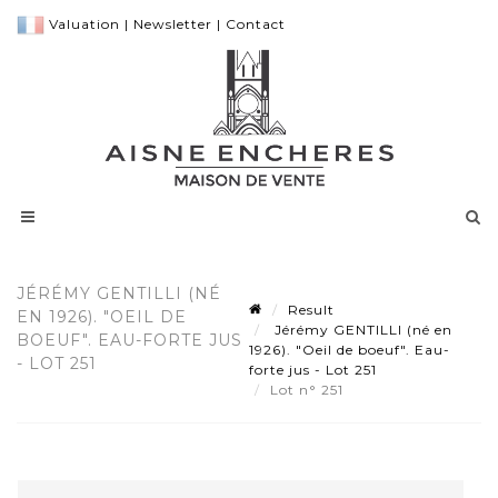
Valuation
|
Newsletter
|
Contact
JÉRÉMY GENTILLI (NÉ
Result
EN 1926). "OEIL DE
Jérémy GENTILLI (né en
BOEUF". EAU-FORTE JUS
1926). "Oeil de boeuf". Eau-
- LOT 251
forte jus - Lot 251
Lot n° 251