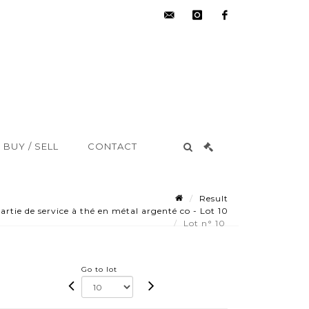
hdv@aisne-
instagram
facebook
encheres.com
BUY / SELL
CONTACT
Result
tie de service à thé en métal argenté co - Lot 10
Lot n° 10
Go to lot