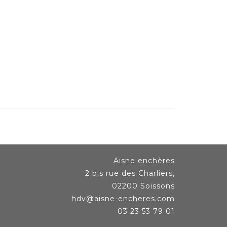
Aisne enchères
2 bis rue des Charliers,
02200 Soissons
hdv@aisne-encheres.com
03 23 53 79 01