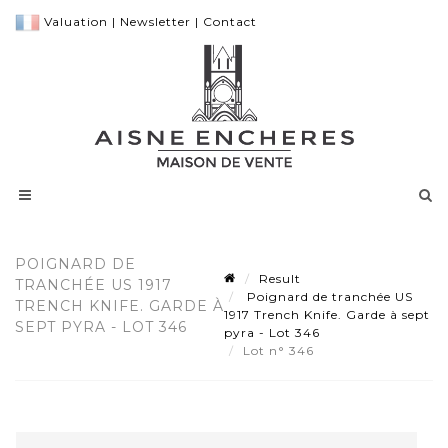
Valuation
|
Newsletter
|
Contact
POIGNARD DE
Result
TRANCHÉE US 1917
Poignard de tranchée US
TRENCH KNIFE. GARDE À
1917 Trench Knife. Garde à sept
SEPT PYRA - LOT 346
pyra - Lot 346
Lot n° 346