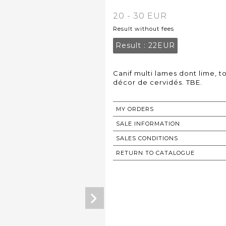
20 - 30 EUR
Result without fees
Result :
22EUR
Canif multi lames dont lime, t
décor de cervidés. TBE.
MY ORDERS
SALE INFORMATION
SALES CONDITIONS
RETURN TO CATALOGUE