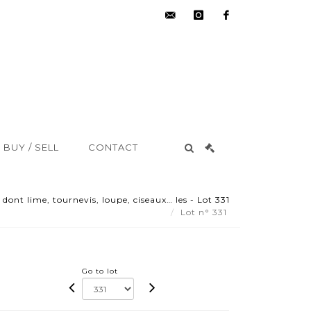
hdv@aisne-
instagram
facebook
encheres.com
BUY / SELL
CONTACT
dont lime, tournevis, loupe, ciseaux… les - Lot 331
Lot n° 331
Go to lot