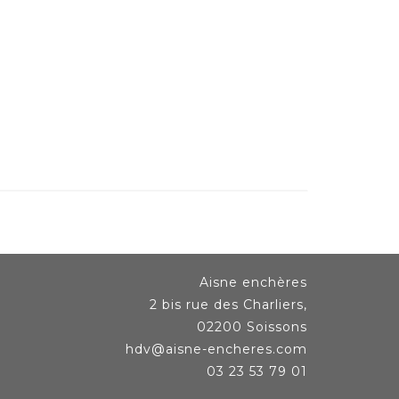
Aisne enchères
2 bis rue des Charliers,
02200 Soissons
hdv@aisne-encheres.com
03 23 53 79 01