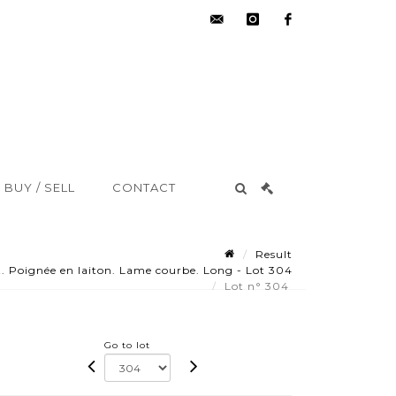
hdv@aisne-
instagram
facebook
encheres.com
BUY / SELL
CONTACT
Result
. Poignée en laiton. Lame courbe. Long - Lot 304
Lot n° 304
Go to lot