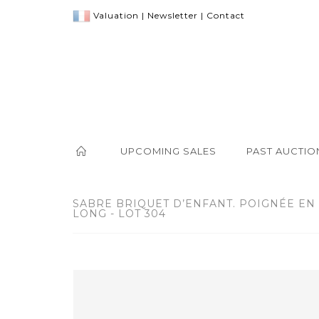
Valuation
|
Newsletter
|
Contact
UPCOMING SALES
PAST AUCTIO
SABRE BRIQUET D’ENFANT. POIGNÉE EN
LONG - LOT 304