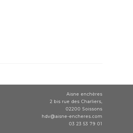
Aisne enchères
2 bis rue des Charliers,
02200 Soissons
hdv@aisne-encheres.com
03 23 53 79 01