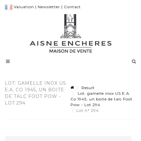
Valuation
|
Newsletter
|
Contact
LOT: GAMELLE INOX US
Result
E.A. CO 1945, UN BOITE
Lot: gamelle inox US E.A.
DE TALC FOOT POW -
Co 1945, un boite de talc Foot
LOT 294
Pow - Lot 294
Lot n° 294