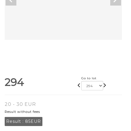
294
Go to lot
20 - 30 EUR
Result without fees
Result :
85EUR