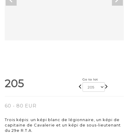
205
Go to lot
60 - 80 EUR
Trois képis: un képi blanc de légionnaire, un képi de
capitaine de Cavalerie et un képi de sous-lieutenant
du 29e R.T.A.