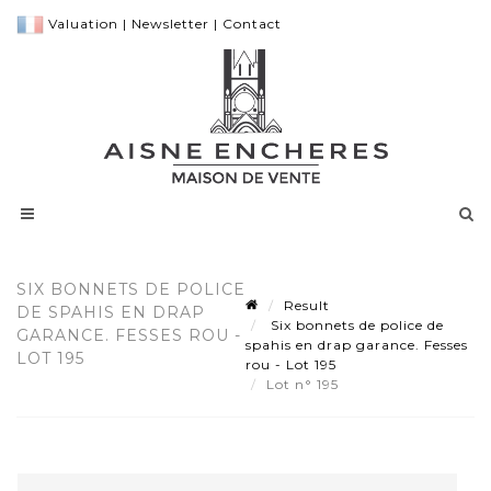
Valuation
|
Newsletter
|
Contact
SIX BONNETS DE POLICE
Result
DE SPAHIS EN DRAP
Six bonnets de police de
GARANCE. FESSES ROU -
spahis en drap garance. Fesses
LOT 195
rou - Lot 195
Lot n° 195