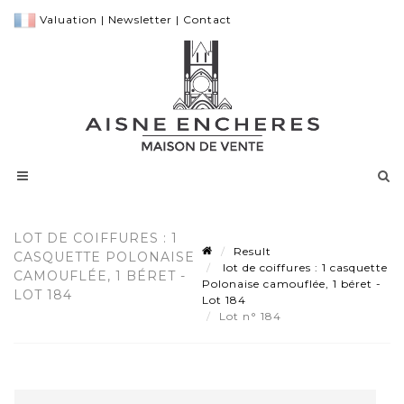
Valuation
|
Newsletter
|
Contact
LOT DE COIFFURES : 1
Result
CASQUETTE POLONAISE
lot de coiffures : 1 casquette
CAMOUFLÉE, 1 BÉRET -
Polonaise camouflée, 1 béret -
LOT 184
Lot 184
Lot n° 184