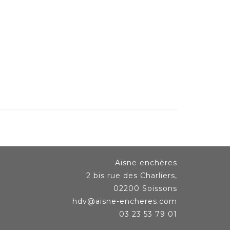
Aisne enchères
2 bis rue des Charliers,
02200 Soissons
hdv@aisne-encheres.com
03 23 53 79 01