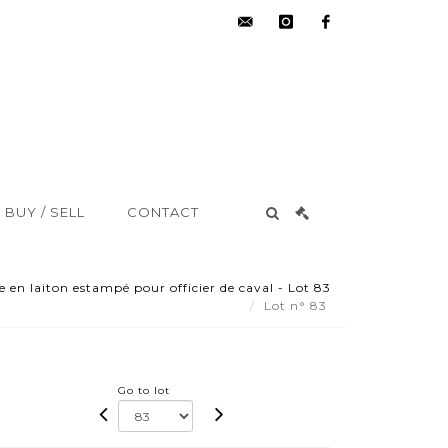
hdv@aisne-
instagram
facebook
encheres.com
BUY / SELL
CONTACT
 en laiton estampé pour officier de caval - Lot 83
Lot n° 83
Go to lot