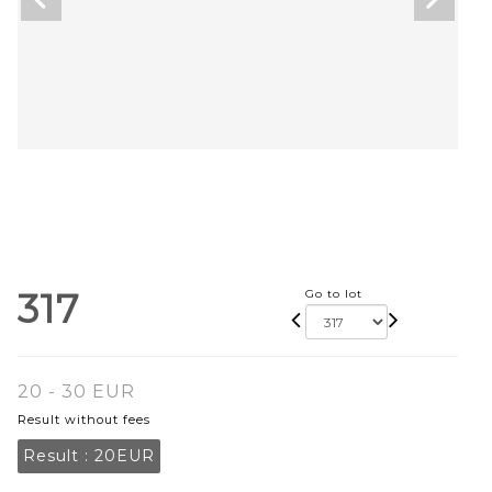
317
Go to lot
20 - 30 EUR
Result without fees
Result :
20EUR