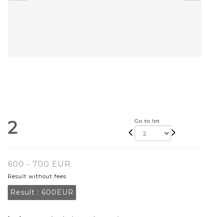
2
Go to lot
600 - 700 EUR
Result without fees
Result :
600EUR