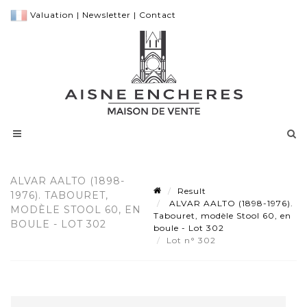
Valuation
|
Newsletter
|
Contact
ALVAR AALTO (1898-
Result
1976). TABOURET,
ALVAR AALTO (1898-1976).
MODÈLE STOOL 60, EN
Tabouret, modèle Stool 60, en
BOULE - LOT 302
boule - Lot 302
Lot n° 302