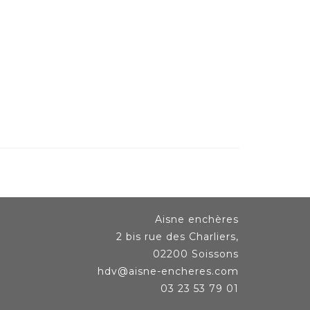
Aisne enchères
2 bis rue des Charliers,
02200 Soissons
hdv@aisne-encheres.com
03 23 53 79 01