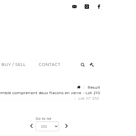
hdv@aisne-
instagram
facebook
encheres.com
BUY / SELL
CONTACT
Result
ble comprenant deux flacons en verre - Lot 210
Lot n° 210
Go to lot