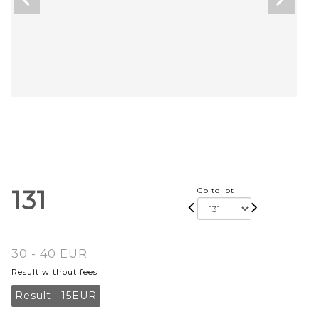
131
Go to lot
30 - 40 EUR
Result without fees
Result :
15EUR