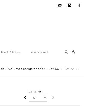
hdv@aisne-
instagram
facebook
encheres.com
BUY / SELL
CONTACT
 de 2 volumes comprenant : - Lot 66
Lot n° 66
Go to lot