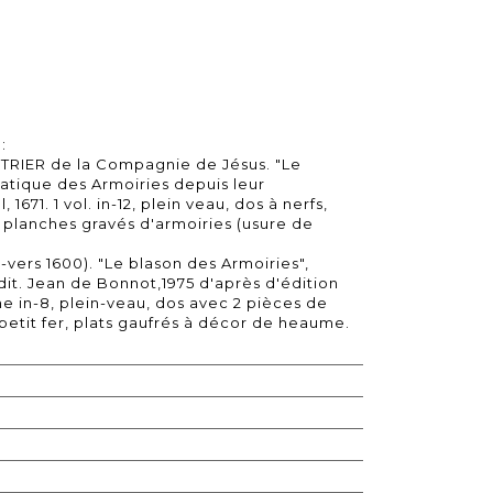
:
TRIER de la Compagnie de Jésus. "Le
pratique des Armoiries depuis leur
, 1671. 1 vol. in-12, plein veau, dos à nerfs,
 planches gravés d'armoiries (usure de
-vers 1600). "Le blason des Armoiries",
dit. Jean de Bonnot,1975 d'après d'édition
ume in-8, plein-veau, dos avec 2 pièces de
etit fer, plats gaufrés à décor de heaume.