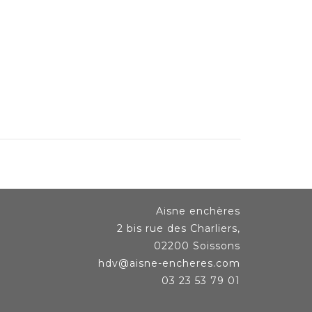
Aisne enchères
2 bis rue des Charliers,
02200 Soissons
hdv@aisne-encheres.com
03 23 53 79 01