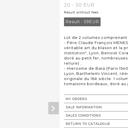
20 - 30 EUR
Result without fees
Result :
59EUR
Lot de 2 volumes comprenant 
- Père Claude François MENES
véritable art du blason et la 
institution", Lyon, Benoist Coral
doré au petit fer, nombreuses
reliure) ;
- Hierosme de Bara (Paris 1540
Lyon, Barthelemi Vincent, réé
originale du 16è siècle. 1 vol
tomaisons bordeaux, doré au p
MY ORDERS
SALE INFORMATION
SALES CONDITIONS
RETURN TO CATALOGUE