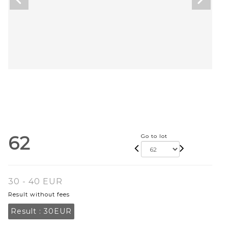
62
Go to lot
30 - 40 EUR
Result without fees
Result :
30EUR