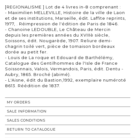
[REGIONALISME ] Lot de 4 livres in-8 comprenant :
- Maximilien MELLEVILLE, Histoire de la ville de Laon
et de ses institutions, Marseille, édit. Laffite reprints,
1977, . Réimpression de l'édition de Paris de 1846.
- Chanoine LEDOUBLE, Le Château de Mercin
depuis les premières années du XVIIIè siècle,
Soissons, édit. Nougarède, 1907. Reliure demi-
chagrin toilé vert, pièce de tomaison bordeaux
dorée au petit fer.
- Louis de La roque et Edouard de Barthélémy,
Catalogue des Gentilhommes de l'Isle de France
Soissonnais, Valois, Vermandois, Paris, édit. Dentu -
Aubry, 1865. Broché (abimé).
- L'Aisne, édit du Bastion,1992, exemplaire numéroté
8613. Réédition de 1837.
MY ORDERS
SALE INFORMATION
SALES CONDITIONS
RETURN TO CATALOGUE