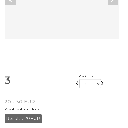
3
Go to lot
20 - 30 EUR
Result without fees
Result :
20EUR