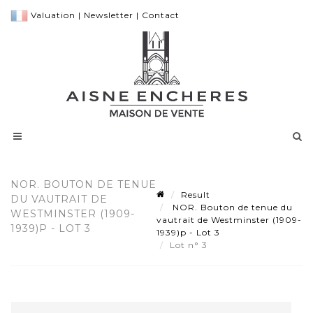
Valuation
|
Newsletter
|
Contact
NOR. BOUTON DE TENUE
Result
DU VAUTRAIT DE
NOR. Bouton de tenue du
WESTMINSTER (1909-
vautrait de Westminster (1909-
1939)P - LOT 3
1939)p - Lot 3
Lot n° 3