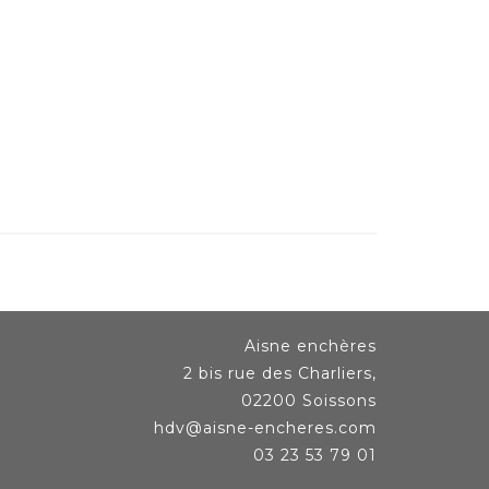
Aisne enchères
2 bis rue des Charliers,
02200 Soissons
hdv@aisne-encheres.com
03 23 53 79 01