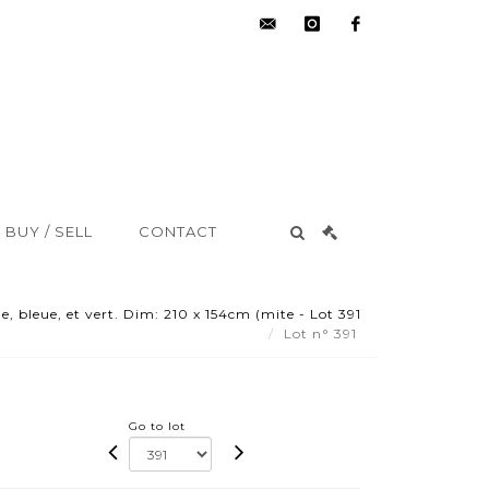
hdv@aisne-
instagram
facebook
encheres.com
BUY / SELL
CONTACT
e, bleue, et vert. Dim: 210 x 154cm (mite - Lot 391
Lot n° 391
Go to lot