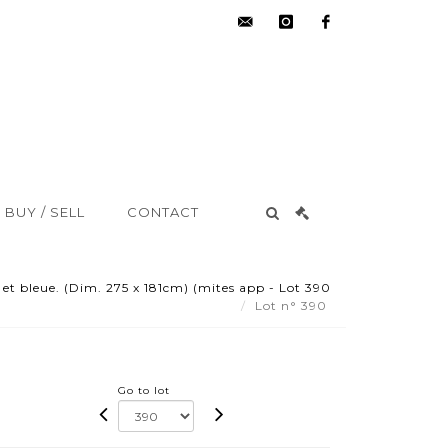
hdv@aisne-
instagram
facebook
encheres.com
BUY / SELL
CONTACT
 et bleue. (Dim. 275 x 181cm) (mites app - Lot 390
Lot n° 390
Go to lot