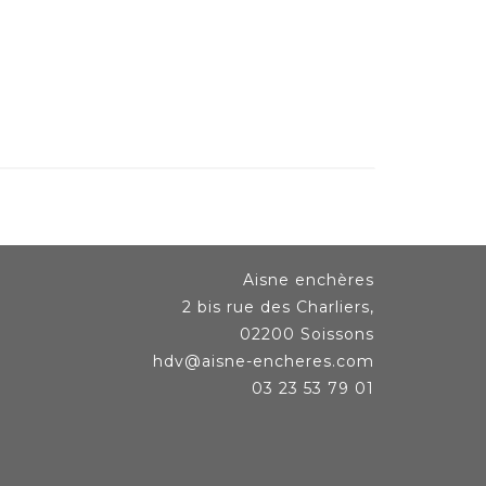
Aisne enchères
2 bis rue des Charliers,
02200 Soissons
hdv@aisne-encheres.com
03 23 53 79 01