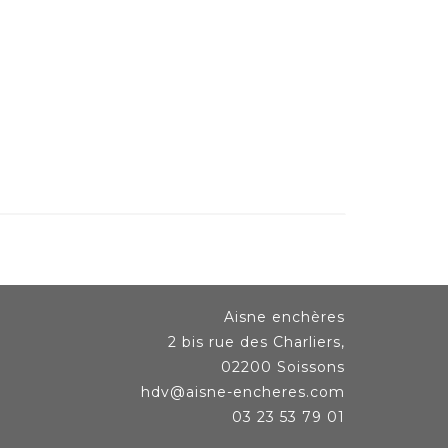
Aisne enchères
2 bis rue des Charliers,
02200 Soissons
hdv@aisne-encheres.com
03 23 53 79 01