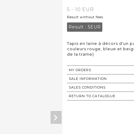
5 - 10 EUR
Result without fees
Result :
5EUR
Tapis en laine à décors d'un 
couleurs rouge, bleue et beige
de la trame)
MY ORDERS
SALE INFORMATION
SALES CONDITIONS
RETURN TO CATALOGUE