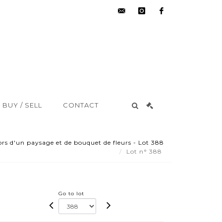
hdv@aisne-
instagram
facebook
encheres.com
BUY / SELL
CONTACT
ors d'un paysage et de bouquet de fleurs - Lot 388
Lot n° 388
Go to lot