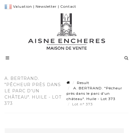
Valuation
|
Newsletter
|
Contact
A. BERTRAND.
Result
"PÊCHEUR PRÈS DANS
A. BERTRAND. "Pêcheur
LE PARC D'UN
près dans le parc d'un
CHÂTEAU". HUILE - LOT
château". Huile - Lot 373
373
Lot n° 373