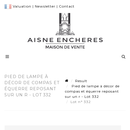
Valuation
|
Newsletter
|
Contact
PIED DE LAMPE À
Result
DÉCOR DE COMPAS ET
Pied de lampe à décor de
ÉQUERRE REPOSANT
compas et équerre reposant
SUR UN R - LOT 332
sur un r - Lot 332
Lot n° 332