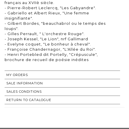
français au XVIIè siècle.
- Pierre-Robert Leclercq, "Les Gabyandre".
- Gabriello et Albert Rieux, "Une femme
insignifiante".
- Gilbert Bordes, "beauchabrol ou le temps des
loups".
- Gilles Perrault, " L'orchestre Rouge".
- Joseph Kessel, "Le Lion", nrf Gallimard
- Evelyne coquet, "Le bonheur à cheval".
- Françoise Chandernagor, "L'Allée du Roi".
- Henri Portebled dit Portelly, "Crépuscule",
brochure de recueil de poésie inédites
MY ORDERS
SALE INFORMATION
SALES CONDITIONS
RETURN TO CATALOGUE