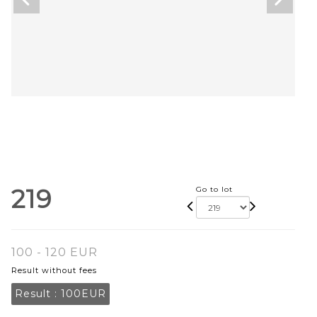
219
Go to lot
100 - 120 EUR
Result without fees
Result :
100EUR