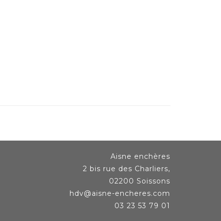
Aisne enchères
2 bis rue des Charliers,
02200 Soissons
hdv@aisne-encheres.com
03 23 53 79 01