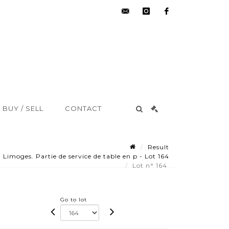
hdv@aisne-
instagram
facebook
encheres.com
BUY / SELL
CONTACT
Result
imoges. Partie de service de table en p - Lot 164
Lot n° 164
Go to lot