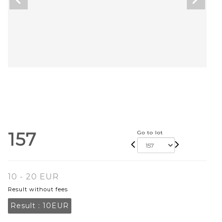
157
Go to lot
10 - 20 EUR
Result without fees
Result :
10EUR