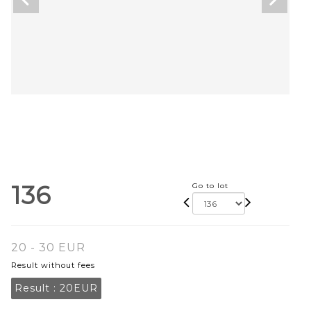
136
Go to lot
20 - 30 EUR
Result without fees
Result :
20EUR