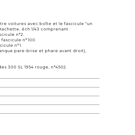
re voitures avec boîte et le fascicule "un
 Hachette, éch 1/43 comprenant :
scicule n°2.
 fascicule n°100.
cicule n°1.
anque pare-brise et phare avant droit),
es 300 SL 1954 rouge, n°4502.