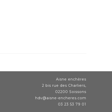
Aisne enchères
2 bis rue des Charliers,
02200 Soissons
hdv@aisne-encheres.com
03 23 53 79 01