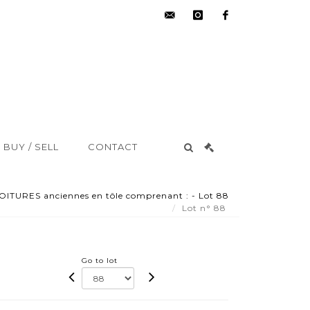
hdv@aisne-
instagram
facebook
encheres.com
BUY / SELL
CONTACT
ITURES anciennes en tôle comprenant : - Lot 88
Lot n° 88
Go to lot