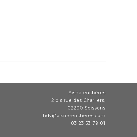
Aisne enchères
2 bis rue des Charliers,
02200 Soissons
hdv@aisne-encheres.com
03 23 53 79 01