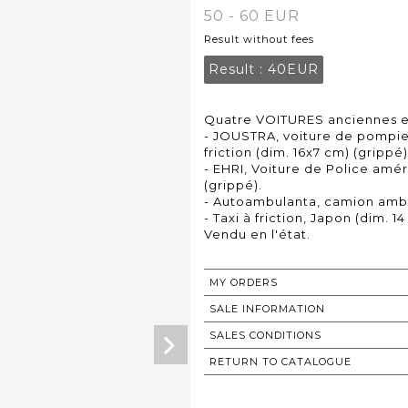
50 - 60 EUR
Result without fees
Result :
40EUR
Quatre VOITURES anciennes e
- JOUSTRA, voiture de pompier
friction (dim. 16x7 cm) (grippé)
- EHRI, Voiture de Police amér
(grippé).
- Autoambulanta, camion ambu
- Taxi à friction, Japon (dim. 1
Vendu en l'état.
MY ORDERS
SALE INFORMATION
SALES CONDITIONS
RETURN TO CATALOGUE