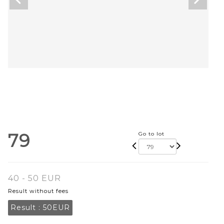
79
Go to lot
40 - 50 EUR
Result without fees
Result :
50EUR