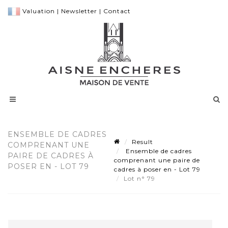
Valuation
|
Newsletter
|
Contact
ENSEMBLE DE CADRES
Result
COMPRENANT UNE
Ensemble de cadres
PAIRE DE CADRES À
comprenant une paire de
POSER EN - LOT 79
cadres à poser en - Lot 79
Lot n° 79