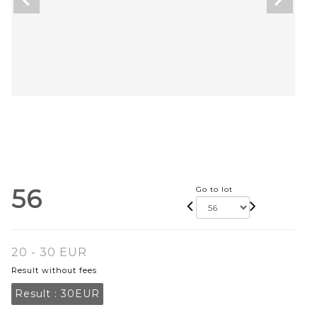
56
Go to lot
20 - 30 EUR
Result without fees
Result :
30EUR