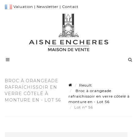
Valuation
|
Newsletter
|
Contact
BROC À ORANGEADE
Result
RAFRAÏCHISSOIR EN
Broc à orangeade
VERRE CÔTELÉ À
rafraïchissoir en verre côtelé à
MONTURE EN - LOT 56
monture en - Lot 56
Lot n° 56