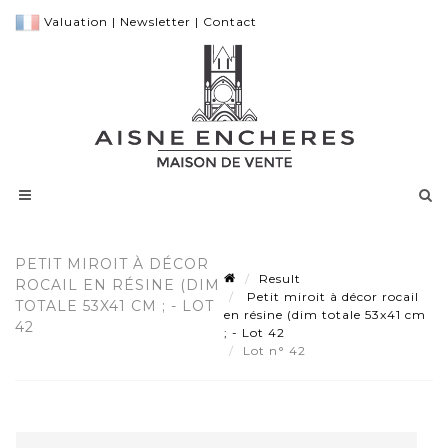
Valuation
|
Newsletter
|
Contact
PETIT MIROIT À DÉCOR
Result
ROCAIL EN RÉSINE (DIM
Petit miroit à décor rocail
TOTALE 53X41 CM ; - LOT
en résine (dim totale 53x41 cm
42
; - Lot 42
Lot n° 42