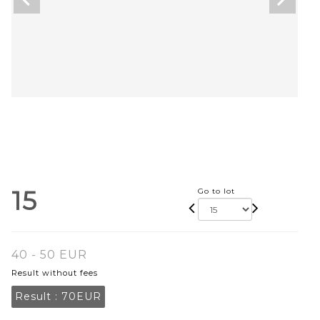
15
Go to lot
40 - 50 EUR
Result without fees
Result :
70EUR