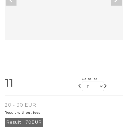
11
Go to lot
20 - 30 EUR
Result without fees
Result :
70EUR