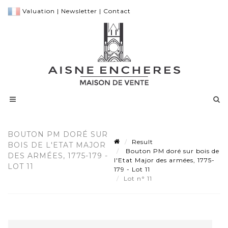
Valuation
|
Newsletter
|
Contact
BOUTON PM DORÉ SUR
Result
BOIS DE L'ETAT MAJOR
Bouton PM doré sur bois de
DES ARMÉES, 1775-179 -
l'Etat Major des armées, 1775-
LOT 11
179 - Lot 11
Lot n° 11