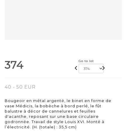
374
Go to lot
40 - 50 EUR
Bougeoir en métal argenté, le binet en forme de
vase Médicis, la bobèche à bord perlé, le fût
balustre à décor de cannelures et feuilles
d'acanthe, reposant sur une base circulaire
godronnée. Travail de style Louis XVI. Monté à
l’électricité. (H. (totale) : 35,5 cm)