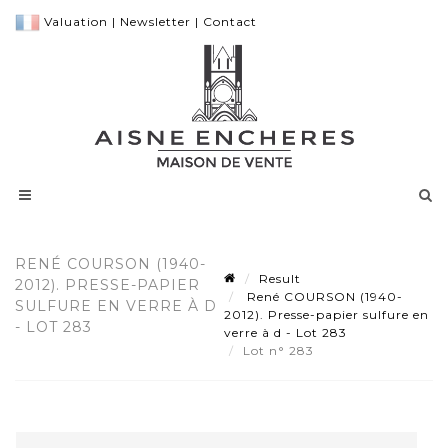
Valuation
|
Newsletter
|
Contact
RENÉ COURSON (1940-
Result
2012). PRESSE-PAPIER
René COURSON (1940-
SULFURE EN VERRE À D
2012). Presse-papier sulfure en
- LOT 283
verre à d - Lot 283
Lot n° 283