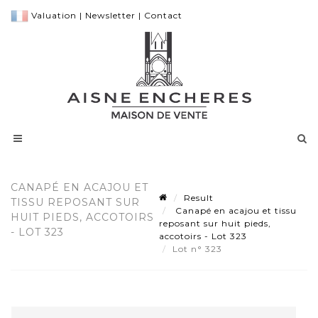
Valuation
|
Newsletter
|
Contact
CANAPÉ EN ACAJOU ET
Result
TISSU REPOSANT SUR
Canapé en acajou et tissu
HUIT PIEDS, ACCOTOIRS
reposant sur huit pieds,
- LOT 323
accotoirs - Lot 323
Lot n° 323