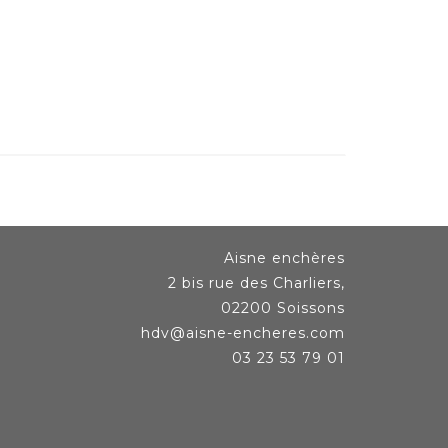
Aisne enchères
2 bis rue des Charliers,
02200 Soissons
hdv@aisne-encheres.com
03 23 53 79 01