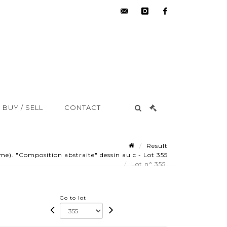
hdv@aisne-
instagram
facebook
encheres.com
BUY / SELL
CONTACT
Result
). "Composition abstraite" dessin au c - Lot 355
Lot n° 355
Go to lot