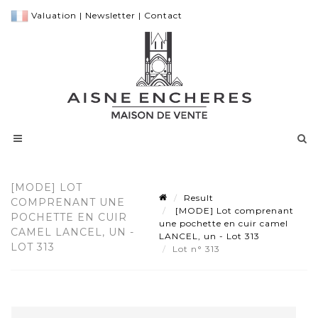
Valuation
|
Newsletter
|
Contact
[MODE] LOT
Result
COMPRENANT UNE
[MODE] Lot comprenant
POCHETTE EN CUIR
une pochette en cuir camel
CAMEL LANCEL, UN -
LANCEL, un - Lot 313
LOT 313
Lot n° 313