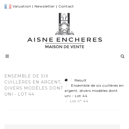
Valuation
|
Newsletter
|
Contact
ENSEMBLE DE SIX
Result
CUILLÈRES EN ARGENT,
Ensemble de six cuillères en
DIVERS MODÈLES DONT
argent, divers modèles dont
UNI - LOT 44
uni - Lot 44
Lot n° 44