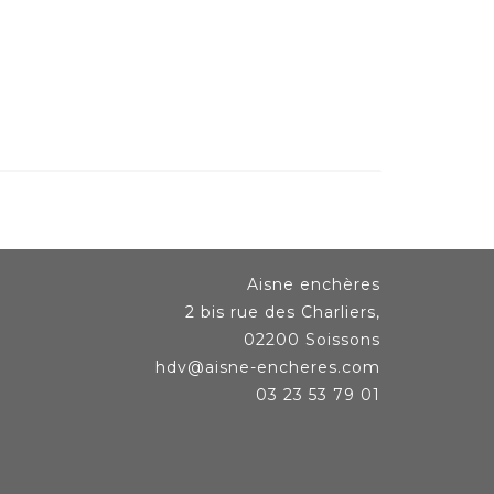
Aisne enchères
2 bis rue des Charliers,
02200 Soissons
hdv@aisne-encheres.com
03 23 53 79 01