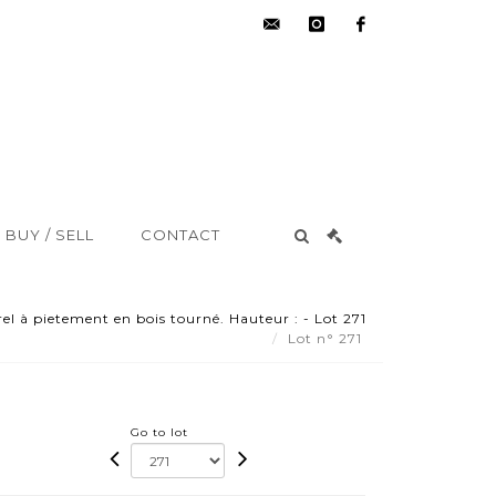
hdv@aisne-
instagram
facebook
encheres.com
BUY / SELL
CONTACT
el à pietement en bois tourné. Hauteur : - Lot 271
Lot n° 271
Go to lot