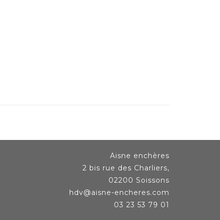
Aisne enchères
2 bis rue des Charliers,
02200 Soissons
hdv@aisne-encheres.com
03 23 53 79 01