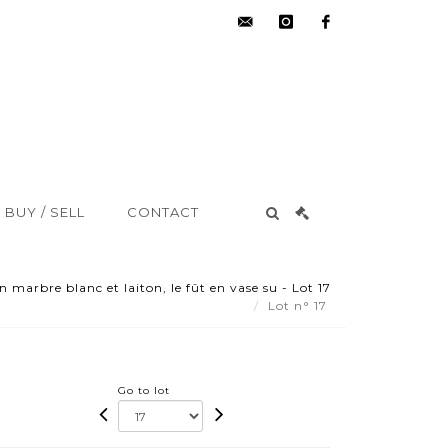
hdv@aisne-
instagram
facebook
encheres.com
BUY / SELL
CONTACT
 marbre blanc et laiton, le fût en vase su - Lot 17
Lot n° 17
Go to lot