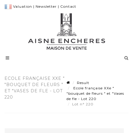
Valuation
|
Newsletter
|
Contact
ECOLE FRANÇAISE XXE "
Result
"BOUQUET DE FLEURS "
Ecole française XXe "
ET "VASES DE FLE - LOT
"bouquet de fleurs " et "Vases
220
de fle - Lot 220
Lot n° 220