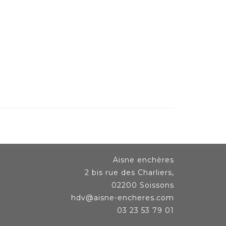
Aisne enchères
2 bis rue des Charliers,
02200 Soissons
hdv@aisne-encheres.com
03 23 53 79 01