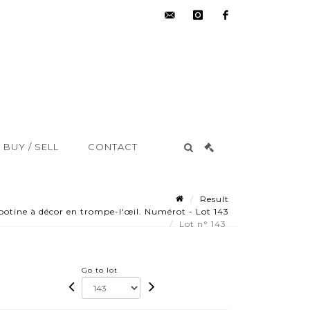
hdv@aisne-
instagram
facebook
encheres.com
BUY / SELL
CONTACT
Result
botine à décor en trompe-l'œil. Numérot - Lot 143
Lot n° 143
Go to lot