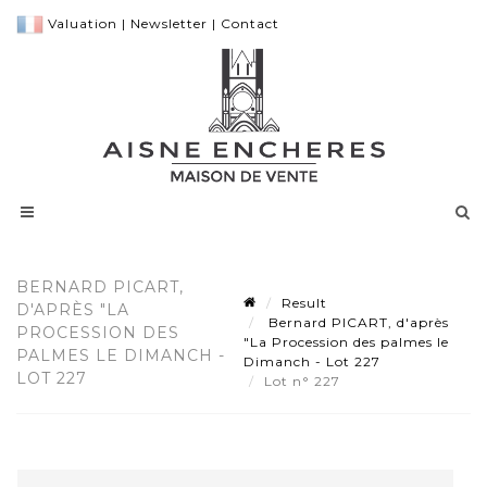
Valuation
|
Newsletter
|
Contact
BERNARD PICART,
Result
D'APRÈS "LA
Bernard PICART, d'après
PROCESSION DES
"La Procession des palmes le
PALMES LE DIMANCH -
Dimanch - Lot 227
LOT 227
Lot n° 227