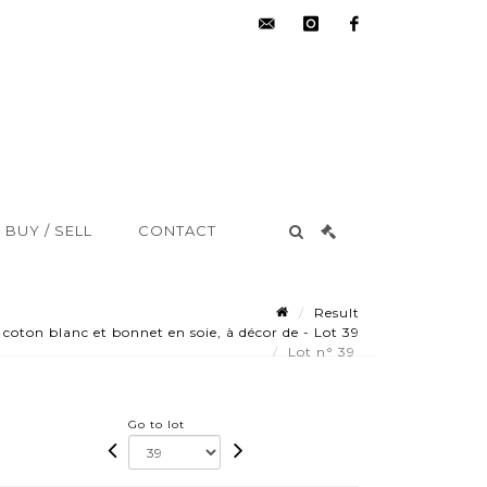
hdv@aisne-
instagram
facebook
encheres.com
BUY / SELL
CONTACT
Result
oton blanc et bonnet en soie, à décor de - Lot 39
Lot n° 39
Go to lot