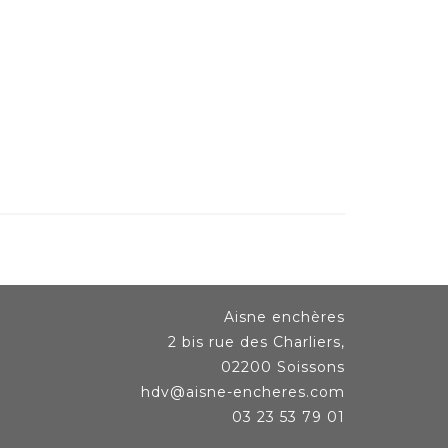
Aisne enchères
2 bis rue des Charliers,
02200 Soissons
hdv@aisne-encheres.com
03 23 53 79 01